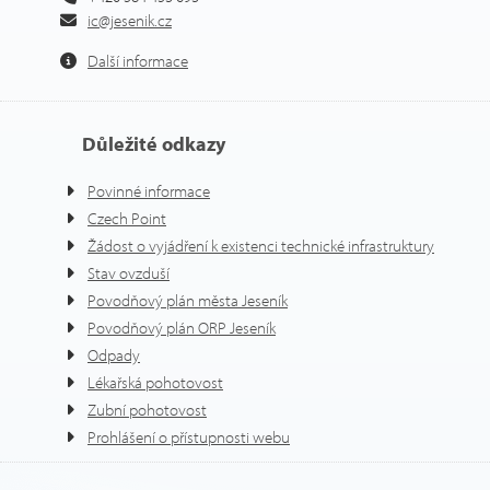
ic@jesenik.cz
Další informace
Důležité odkazy
Povinné informace
Czech Point
Žádost o vyjádření k existenci technické infrastruktury
Stav ovzduší
Povodňový plán města Jeseník
Povodňový plán ORP Jeseník
Odpady
Lékařská pohotovost
Zubní pohotovost
Prohlášení o přístupnosti webu