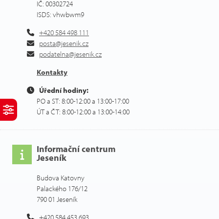
IČ: 00302724
ISDS: vhwbwm9
+420 584 498 111
posta@jesenik.cz
podatelna@jesenik.cz
Kontakty
Úřední hodiny:
PO a ST: 8:00-12:00 a 13:00-17:00
ÚT a ČT: 8:00-12:00 a 13:00-14:00
Informační centrum
Jeseník
Budova Katovny
Palackého 176/12
790 01 Jeseník
+420 584 453 693