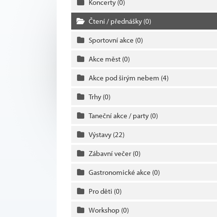
Koncerty
(0)
Čtení / přednášky
(0)
Sportovní akce
(0)
Akce měst
(0)
Akce pod širým nebem
(4)
Trhy
(0)
Taneční akce / party
(0)
Výstavy
(22)
Zábavní večer
(0)
Gastronomické akce
(0)
Pro děti
(0)
Workshop
(0)