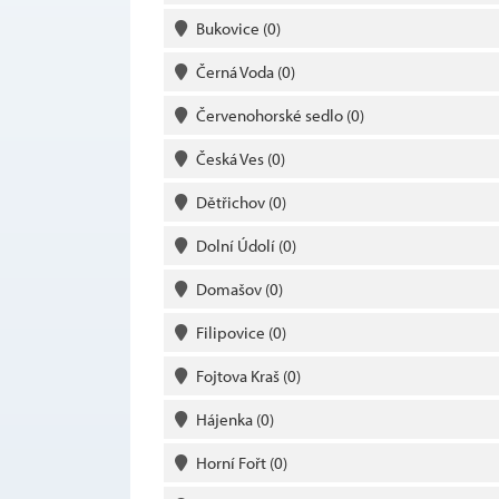
Bukovice
(0)
Černá Voda
(0)
Červenohorské sedlo
(0)
Česká Ves
(0)
Dětřichov
(0)
Dolní Údolí
(0)
Domašov
(0)
Filipovice
(0)
Fojtova Kraš
(0)
Hájenka
(0)
Horní Fořt
(0)