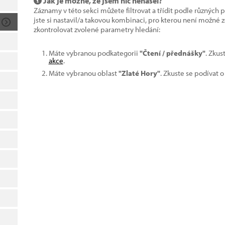
Jak je možné, že jsem nic nenašel?
Záznamy v této sekci můžete filtrovat a třídit podle různých 
jste si nastavil/a takovou kombinaci, pro kterou není možné
zkontrolovat zvolené parametry hledání:
Máte vybranou podkategorii
"Čtení / přednášky"
. Zkus
akce
.
Máte vybranou oblast
"Zlaté Hory"
. Zkuste se podívat 