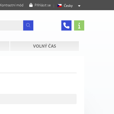
Kontrastní mód
Přihlásit se
Česky
VOLNÝ ČAS