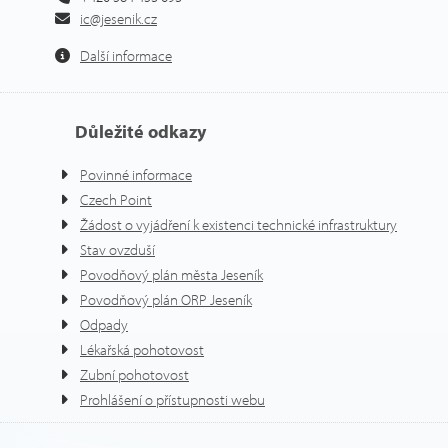
ic@jesenik.cz
Další informace
Důležité odkazy
Povinné informace
Czech Point
Žádost o vyjádření k existenci technické infrastruktury
Stav ovzduší
Povodňový plán města Jeseník
Povodňový plán ORP Jeseník
Odpady
Lékařská pohotovost
Zubní pohotovost
Prohlášení o přístupnosti webu