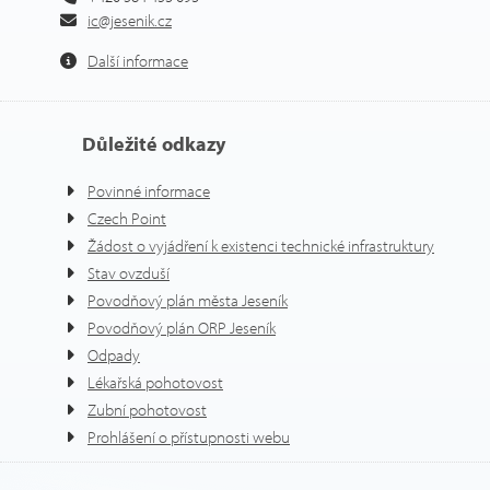
ic@jesenik.cz
Další informace
Důležité odkazy
Povinné informace
Czech Point
Žádost o vyjádření k existenci technické infrastruktury
Stav ovzduší
Povodňový plán města Jeseník
Povodňový plán ORP Jeseník
Odpady
Lékařská pohotovost
Zubní pohotovost
Prohlášení o přístupnosti webu