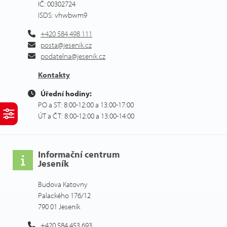
IČ: 00302724
ISDS: vhwbwm9
+420 584 498 111
posta@jesenik.cz
podatelna@jesenik.cz
Kontakty
Úřední hodiny:
PO a ST: 8:00-12:00 a 13:00-17:00
ÚT a ČT: 8:00-12:00 a 13:00-14:00
Informační centrum
Jeseník
Budova Katovny
Palackého 176/12
790 01 Jeseník
+420 584 453 693