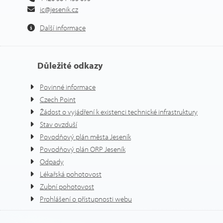
ic@jesenik.cz
Další informace
Důležité odkazy
Povinné informace
Czech Point
Žádost o vyjádření k existenci technické infrastruktury
Stav ovzduší
Povodňový plán města Jeseník
Povodňový plán ORP Jeseník
Odpady
Lékařská pohotovost
Zubní pohotovost
Prohlášení o přístupnosti webu