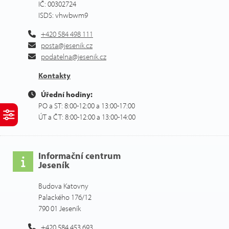
IČ: 00302724
ISDS: vhwbwm9
+420 584 498 111
posta@jesenik.cz
podatelna@jesenik.cz
Kontakty
Úřední hodiny:
PO a ST: 8:00-12:00 a 13:00-17:00
ÚT a ČT: 8:00-12:00 a 13:00-14:00
Informační centrum
Jeseník
Budova Katovny
Palackého 176/12
790 01 Jeseník
+420 584 453 693