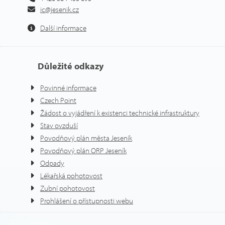
ic@jesenik.cz
Další informace
Důležité odkazy
Povinné informace
Czech Point
Žádost o vyjádření k existenci technické infrastruktury
Stav ovzduší
Povodňový plán města Jeseník
Povodňový plán ORP Jeseník
Odpady
Lékařská pohotovost
Zubní pohotovost
Prohlášení o přístupnosti webu