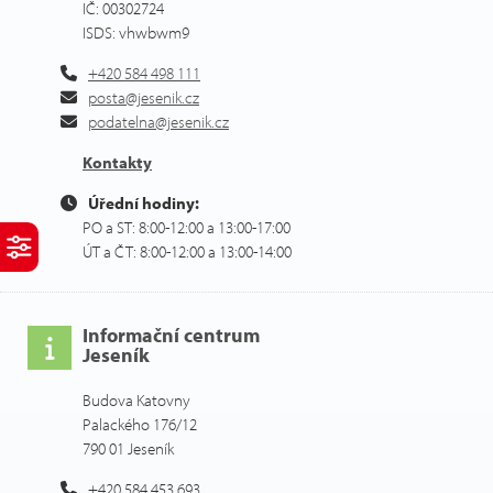
IČ: 00302724
ISDS: vhwbwm9
+420 584 498 111
posta@jesenik.cz
podatelna@jesenik.cz
Kontakty
Úřední hodiny:
PO a ST: 8:00-12:00 a 13:00-17:00
ÚT a ČT: 8:00-12:00 a 13:00-14:00
Informační centrum
Jeseník
Budova Katovny
Palackého 176/12
790 01 Jeseník
+420 584 453 693