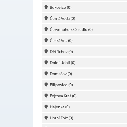
Bukovice
(0)
Černá Voda
(0)
Červenohorské sedlo
(0)
Česká Ves
(0)
Dětřichov
(0)
Dolní Údolí
(0)
Domašov
(0)
Filipovice
(0)
Fojtova Kraš
(0)
Hájenka
(0)
Horní Fořt
(0)