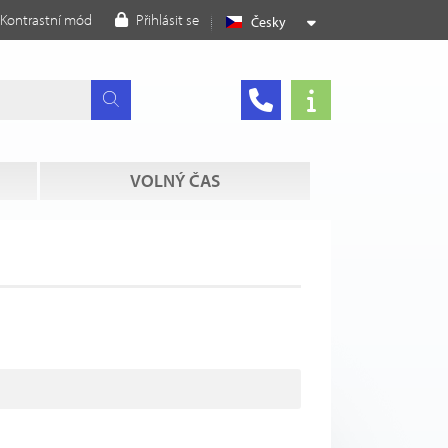
Kontrastní mód
Přihlásit se
Česky
VOLNÝ ČAS