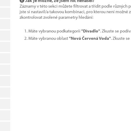
Jak je možné, že jsem nic nenašel?
Záznamy v této sekci můžete filtrovat a třídit podle různých 
jste si nastavil/a takovou kombinaci, pro kterou není možné
zkontrolovat zvolené parametry hledání:
Máte vybranou podkategorii
"Divadlo"
. Zkuste se podí
Máte vybranou oblast
"Nová Červená Voda"
. Zkuste se