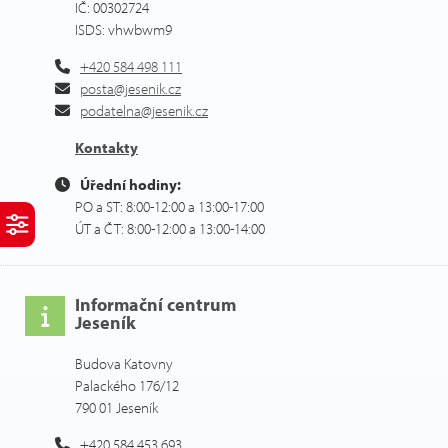
IČ: 00302724
ISDS: vhwbwm9
+420 584 498 111
posta@jesenik.cz
podatelna@jesenik.cz
Kontakty
Úřední hodiny:
PO a ST: 8:00-12:00 a 13:00-17:00
ÚT a ČT: 8:00-12:00 a 13:00-14:00
Informační centrum
Jeseník
Budova Katovny
Palackého 176/12
790 01 Jeseník
+420 584 453 693