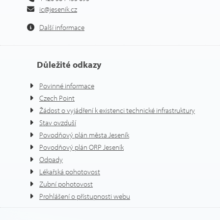
ic@jesenik.cz
Další informace
Důležité odkazy
Povinné informace
Czech Point
Žádost o vyjádření k existenci technické infrastruktury
Stav ovzduší
Povodňový plán města Jeseník
Povodňový plán ORP Jeseník
Odpady
Lékařská pohotovost
Zubní pohotovost
Prohlášení o přístupnosti webu