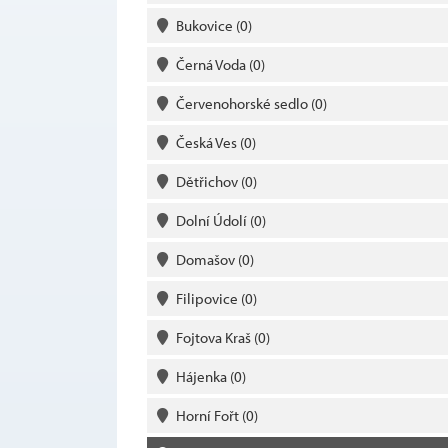
Bukovice
(0)
Černá Voda
(0)
Červenohorské sedlo
(0)
Česká Ves
(0)
Dětřichov
(0)
Dolní Údolí
(0)
Domašov
(0)
Filipovice
(0)
Fojtova Kraš
(0)
Hájenka
(0)
Horní Fořt
(0)