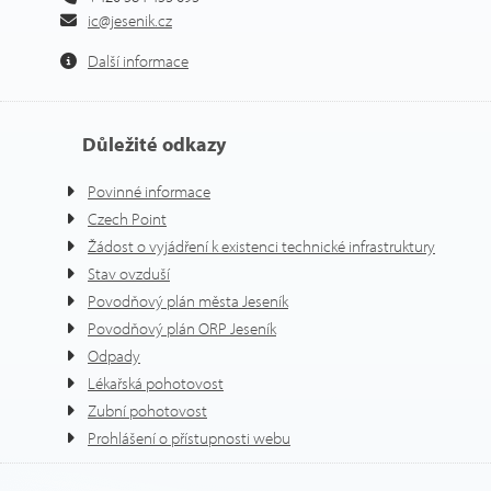
ic@jesenik.cz
Další informace
Důležité odkazy
Povinné informace
Czech Point
Žádost o vyjádření k existenci technické infrastruktury
Stav ovzduší
Povodňový plán města Jeseník
Povodňový plán ORP Jeseník
Odpady
Lékařská pohotovost
Zubní pohotovost
Prohlášení o přístupnosti webu