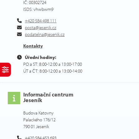
IČ: 00302724
ISDS: vhwbwm9
+420 584 498 111
posta@jesenik.cz
podatelna@jesenik.cz
Kontakty
Úřední hodiny:
PO a ST: 8:00-12:00 a 13:00-17:00
ÚT a ČT: 8:00-12:00 a 13:00-14:00
Informační centrum
Jeseník
Budova Katovny
Palackého 176/12
790 01 Jeseník
+420 584 453 693