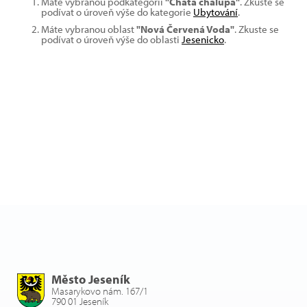
Máte vybranou podkategorii
"Chata chalupa"
. Zkuste se
podívat o úroveň výše do kategorie
Ubytování
.
Máte vybranou oblast
"Nová Červená Voda"
. Zkuste se
podívat o úroveň výše do oblasti
Jesenicko
.
Město Jeseník
Masarykovo nám. 167/1
790 01 Jeseník