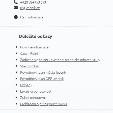
+420 584 453 693
ic@jesenik.cz
Další informace
Důležité odkazy
Povinné informace
Czech Point
Žádost o vyjádření k existenci technické infrastruktury
Stav ovzduší
Povodňový plán města Jeseník
Povodňový plán ORP Jeseník
Odpady
Lékařská pohotovost
Zubní pohotovost
Prohlášení o přístupnosti webu