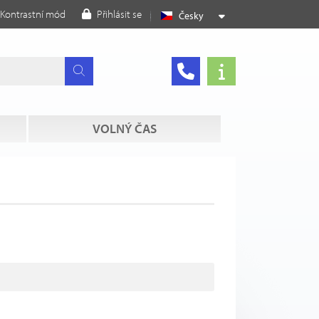
Kontrastní mód
Přihlásit se
Česky
VOLNÝ ČAS