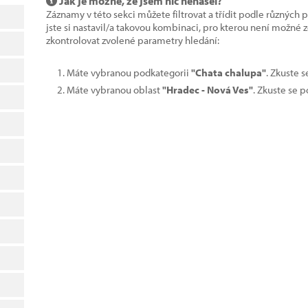
Jak je možné, že jsem nic nenašel?
Záznamy v této sekci můžete filtrovat a třídit podle různých 
jste si nastavil/a takovou kombinaci, pro kterou není možné
zkontrolovat zvolené parametry hledání:
Máte vybranou podkategorii
"Chata chalupa"
. Zkuste 
Máte vybranou oblast
"Hradec - Nová Ves"
. Zkuste se 