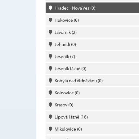
Hradec - Nová Ves
(0)
Hukovice
(0)
Javorník
(2)
Jehnědí
(0)
Jeseník
(7)
Jeseník lázně
(0)
Kobylá nad Vidnávkou
(0)
Kolnovice
(0)
Krasov
(0)
Lipová-lázně
(18)
Mikulovice
(0)