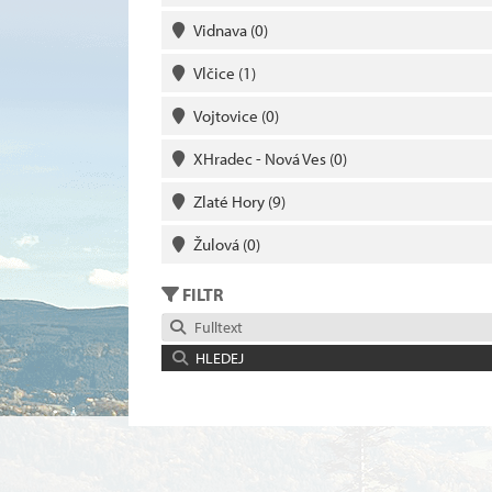
Vidnava
(0)
Vlčice
(1)
Vojtovice
(0)
XHradec - Nová Ves
(0)
Zlaté Hory
(9)
Žulová
(0)
FILTR
Fulltext
HLEDEJ