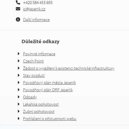
+420 584 453 693
ic@jesenik.cz
Další informace
Důležité odkazy
Povinné informace
Czech Point
Žádost o vyjádření k existenci technické infrastruktury
Stav ovzduší
Povodňový plán města Jeseník
Povodňový plán ORP Jeseník
Odpady
Lékařská pohotovost
Zubní pohotovost
Prohlášení o přístupnosti webu