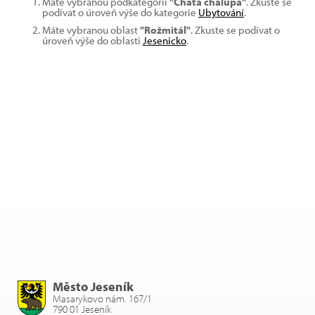
Máte vybranou podkategorii
"Chata chalupa"
. Zkuste se
podívat o úroveň výše do kategorie
Ubytování
.
Máte vybranou oblast
"Rožmitál"
. Zkuste se podívat o
úroveň výše do oblasti
Jesenicko
.
Město Jeseník
Masarykovo nám. 167/1
790 01 Jeseník