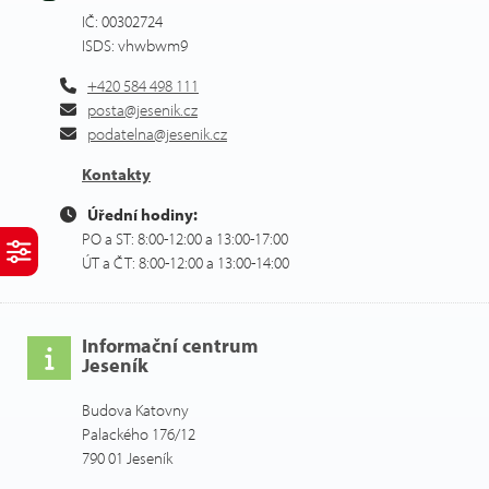
IČ: 00302724
ISDS: vhwbwm9
+420 584 498 111
posta@jesenik.cz
podatelna@jesenik.cz
Kontakty
Úřední hodiny:
PO a ST: 8:00-12:00 a 13:00-17:00
ÚT a ČT: 8:00-12:00 a 13:00-14:00
Informační centrum
Jeseník
Budova Katovny
Palackého 176/12
790 01 Jeseník