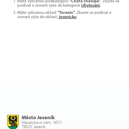
Máte vybranou podkategorii
"Chata chalupa"
. Zkuste se
podívat o úroveň výše do kategorie
Ubytování
.
Máte vybranou oblast
"Terezín"
. Zkuste se podívat o
úroveň výše do oblasti
Jesenicko
.
Město Jeseník
Masarykovo nám. 167/1
790 01 Jeseník