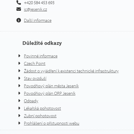
+420 584 453 693
ic@jesenik.cz
Další informace
Důležité odkazy
Povinné informace
Czech Point
Žádost o vyjádření k existenci technické infrastruktury
Stav ovzduší
Povodňový plán města Jeseník
Povodňový plán ORP Jeseník
Odpady
Lékařská pohotovost
Zubní pohotovost
Prohlášení o přístupnosti webu