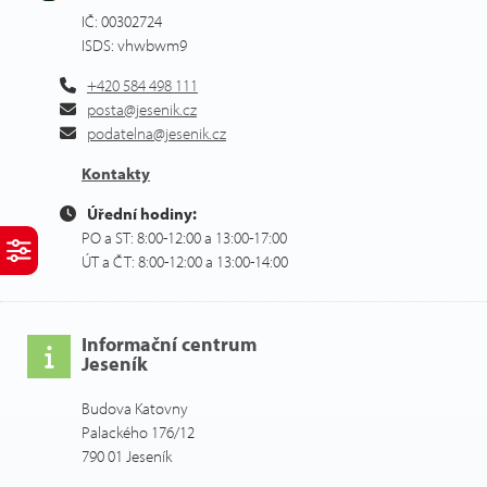
IČ: 00302724
ISDS: vhwbwm9
+420 584 498 111
posta@jesenik.cz
podatelna@jesenik.cz
Kontakty
Úřední hodiny:
PO a ST: 8:00-12:00 a 13:00-17:00
ÚT a ČT: 8:00-12:00 a 13:00-14:00
Informační centrum
Jeseník
Budova Katovny
Palackého 176/12
790 01 Jeseník