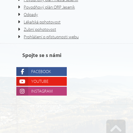
Povodňový plán ORP Jeseník
Odpady
Lékařská pohotovost
Zubní pohotovost
Prohlášení o přístupnosti webu
Spojte se s námi
FACEBOOK
YOUTUBE
INSTAGRAM