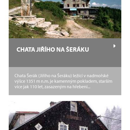
CHATA JIŘÍHO NA ŠERÁKU
Chata Šerák (Jiřího na Šeráku) ležící v nadmořské
výšce 1351 m n.m. je kamenným pokladem, starším
více jak 110 let, zasazeným na hřebeni...