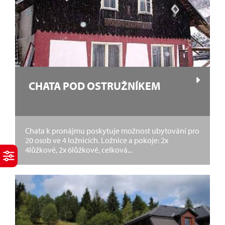
CHATA POD OSTRUŽNÍKEM
Chata k pronájmu poskytuje možnost ubytování pro
20 osob ve 4 ložnicích. Ložnice a pokoje: 2x
4lůžkové, 2x 6lůžkové, celková...