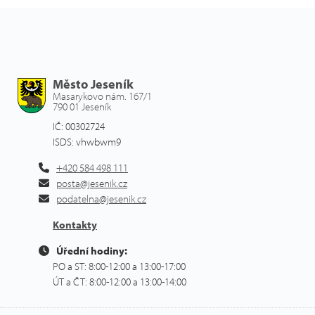
Město Jeseník
Masarykovo nám. 167/1
790 01 Jeseník
IČ: 00302724
ISDS: vhwbwm9
+420 584 498 111
posta@jesenik.cz
podatelna@jesenik.cz
Kontakty
Úřední hodiny:
PO a ST: 8:00-12:00 a 13:00-17:00
ÚT a ČT: 8:00-12:00 a 13:00-14:00