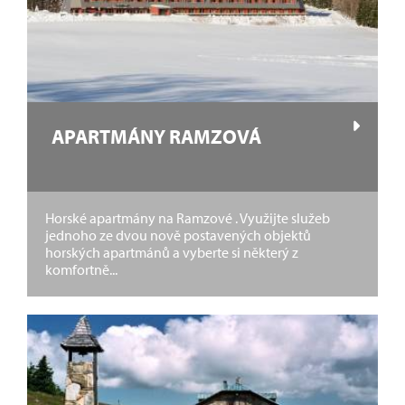
APARTMÁNY RAMZOVÁ
Horské apartmány na Ramzové . Využijte služeb
jednoho ze dvou nově postavených objektů
horských apartmánů a vyberte si některý z
komfortně...