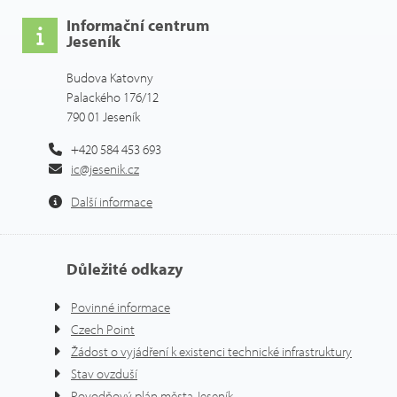
Informační centrum
Jeseník
Budova Katovny
Palackého 176/12
790 01 Jeseník
+420 584 453 693
ic@jesenik.cz
Další informace
Důležité odkazy
Povinné informace
Czech Point
Žádost o vyjádření k existenci technické infrastruktury
Stav ovzduší
Povodňový plán města Jeseník