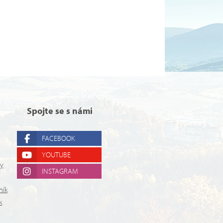
Spojte se s námi
FACEBOOK
YOUTUBE
ry
INSTAGRAM
ník
k