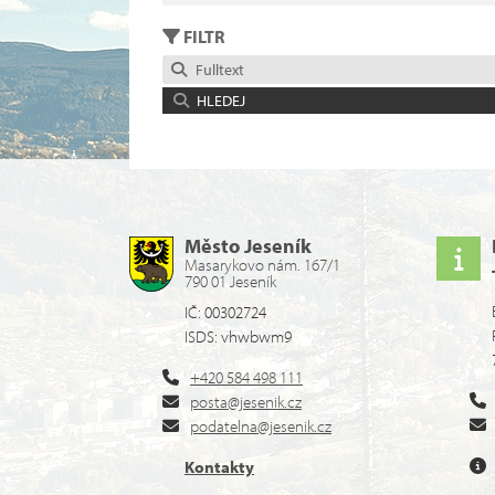
FILTR
Fulltext
HLEDEJ
Město Jeseník
Masarykovo nám. 167/1
790 01 Jeseník
IČ: 00302724
ISDS: vhwbwm9
+420 584 498 111
posta@jesenik.cz
podatelna@jesenik.cz
Kontakty