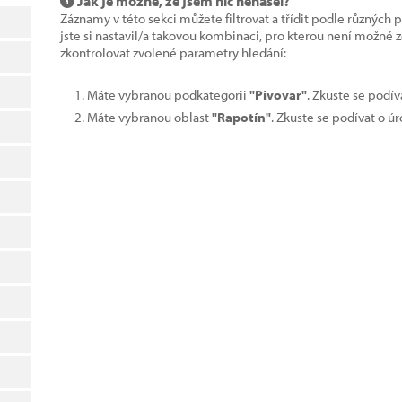
Jak je možné, že jsem nic nenašel?
Záznamy v této sekci můžete filtrovat a třídit podle různých 
jste si nastavil/a takovou kombinaci, pro kterou není možné
zkontrolovat zvolené parametry hledání:
Máte vybranou podkategorii
"Pivovar"
. Zkuste se podí
Máte vybranou oblast
"Rapotín"
. Zkuste se podívat o ú