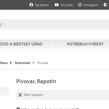
Facebook
Youtube
Instagram
STO A MĚSTSKÝ ÚŘAD
POTŘEBUJI VYŘÍDIT
llness
Stravování
Pivovar
Pivovar, Rapotín
Není záznam