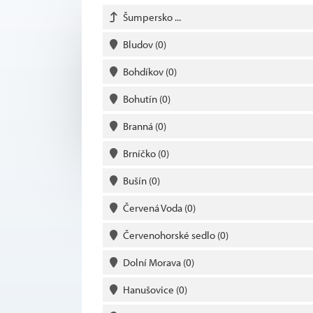
Šumpersko ...
Bludov
(0)
Bohdíkov
(0)
Bohutín
(0)
Branná
(0)
Brníčko
(0)
Bušín
(0)
Červená Voda
(0)
Červenohorské sedlo
(0)
Dolní Morava
(0)
Hanušovice
(0)