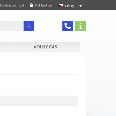
Kontrastní mód
Přihlásit se
Česky
VOLNÝ ČAS