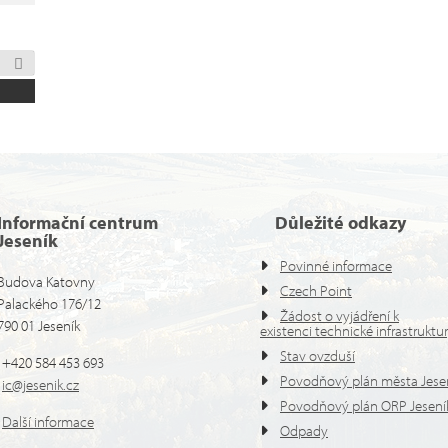
Informační centrum
Důležité odkazy
Jeseník
Povinné informace
Budova Katovny
Czech Point
Palackého 176/12
Žádost o vyjádření k
790 01 Jeseník
existenci technické infrastruktu
Stav ovzduší
+420 584 453 693
Povodňový plán města Jese
ic@jesenik.cz
Povodňový plán ORP Jesení
Další informace
Odpady