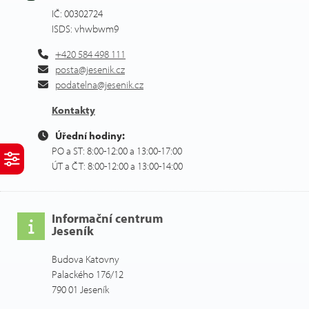
IČ: 00302724
ISDS: vhwbwm9
+420 584 498 111
posta@jesenik.cz
podatelna@jesenik.cz
Kontakty
Úřední hodiny:
PO a ST: 8:00-12:00 a 13:00-17:00
ÚT a ČT: 8:00-12:00 a 13:00-14:00
Informační centrum
Jeseník
Budova Katovny
Palackého 176/12
790 01 Jeseník