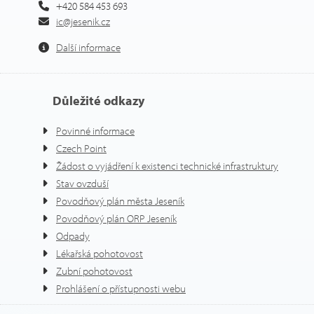
+420 584 453 693
ic@jesenik.cz
Další informace
Důležité odkazy
Povinné informace
Czech Point
Žádost o vyjádření k existenci technické infrastruktury
Stav ovzduší
Povodňový plán města Jeseník
Povodňový plán ORP Jeseník
Odpady
Lékařská pohotovost
Zubní pohotovost
Prohlášení o přístupnosti webu