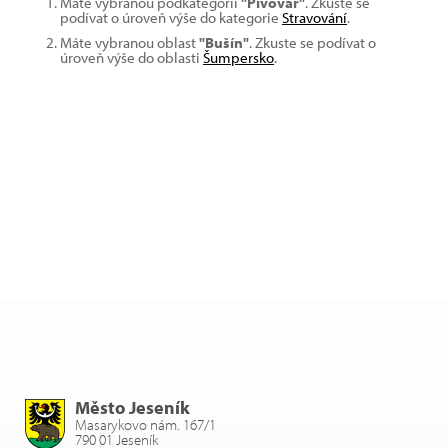
Máte vybranou podkategorii
"Pivovar"
. Zkuste se
podívat o úroveň výše do kategorie
Stravování
.
Máte vybranou oblast
"Bušín"
. Zkuste se podívat o
úroveň výše do oblasti
Šumpersko
.
Město Jeseník
Masarykovo nám. 167/1
790 01 Jeseník