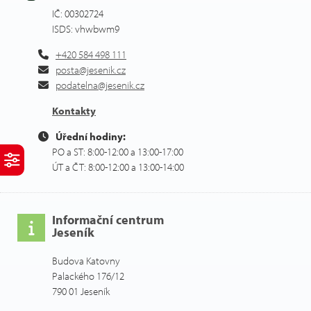
IČ: 00302724
ISDS: vhwbwm9
+420 584 498 111
posta@jesenik.cz
podatelna@jesenik.cz
Kontakty
Úřední hodiny:
PO a ST: 8:00-12:00 a 13:00-17:00
ÚT a ČT: 8:00-12:00 a 13:00-14:00
Informační centrum
Jeseník
Budova Katovny
Palackého 176/12
790 01 Jeseník