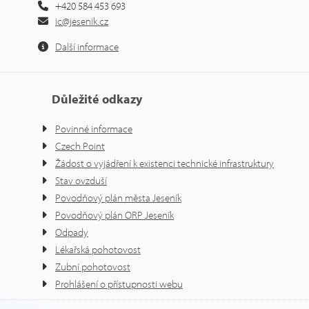
+420 584 453 693
ic@jesenik.cz
Další informace
Důležité odkazy
Povinné informace
Czech Point
Žádost o vyjádření k existenci technické infrastruktury
Stav ovzduší
Povodňový plán města Jeseník
Povodňový plán ORP Jeseník
Odpady
Lékařská pohotovost
Zubní pohotovost
Prohlášení o přístupnosti webu