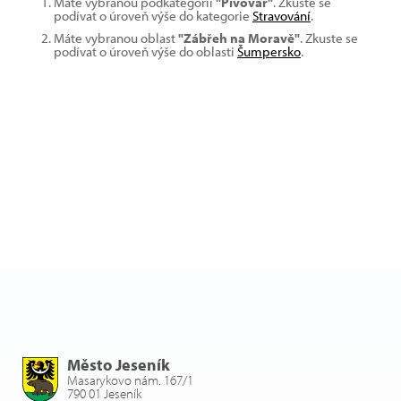
Máte vybranou podkategorii
"Pivovar"
. Zkuste se
podívat o úroveň výše do kategorie
Stravování
.
Máte vybranou oblast
"Zábřeh na Moravě"
. Zkuste se
podívat o úroveň výše do oblasti
Šumpersko
.
Město Jeseník
Masarykovo nám. 167/1
790 01 Jeseník