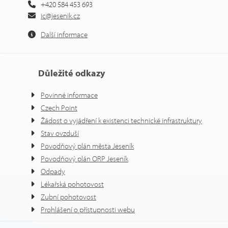
+420 584 453 693
ic@jesenik.cz
Další informace
Důležité odkazy
Povinné informace
Czech Point
Žádost o vyjádření k existenci technické infrastruktury
Stav ovzduší
Povodňový plán města Jeseník
Povodňový plán ORP Jeseník
Odpady
Lékařská pohotovost
Zubní pohotovost
Prohlášení o přístupnosti webu