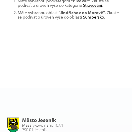
Máte vybranou podkategorii
"Pivovar"
. Zkuste se
podívat o úroveň výše do kategorie
Stravování
.
Máte vybranou oblast
"Jindřichov na Moravě"
. Zkuste
se podívat o úroveň výše do oblasti
Šumpersko
.
Město Jeseník
Masarykovo nám. 167/1
790 01 Jeseník