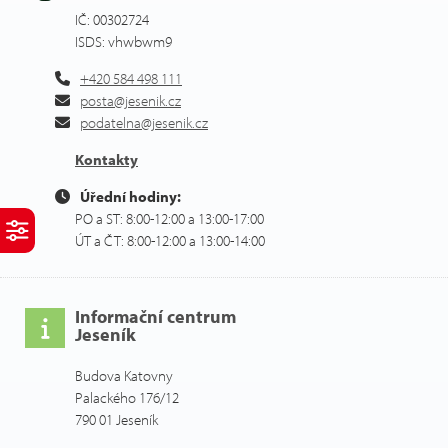
IČ: 00302724
ISDS: vhwbwm9
+420 584 498 111
posta@jesenik.cz
podatelna@jesenik.cz
Kontakty
Úřední hodiny:
PO a ST: 8:00-12:00 a 13:00-17:00
ÚT a ČT: 8:00-12:00 a 13:00-14:00
Informační centrum
Jeseník
Budova Katovny
Palackého 176/12
790 01 Jeseník