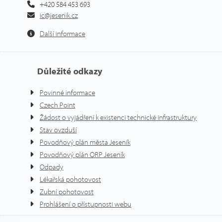
+420 584 453 693
ic@jesenik.cz
Další informace
Důležité odkazy
Povinné informace
Czech Point
Žádost o vyjádření k existenci technické infrastruktury
Stav ovzduší
Povodňový plán města Jeseník
Povodňový plán ORP Jeseník
Odpady
Lékařská pohotovost
Zubní pohotovost
Prohlášení o přístupnosti webu