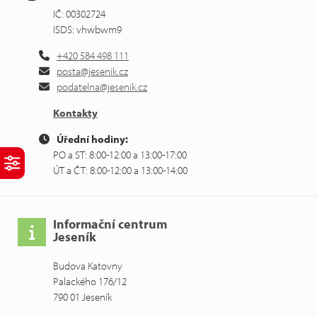
IČ: 00302724
ISDS: vhwbwm9
+420 584 498 111
posta@jesenik.cz
podatelna@jesenik.cz
Kontakty
Úřední hodiny:
PO a ST: 8:00-12:00 a 13:00-17:00
ÚT a ČT: 8:00-12:00 a 13:00-14:00
Informační centrum
Jeseník
Budova Katovny
Palackého 176/12
790 01 Jeseník