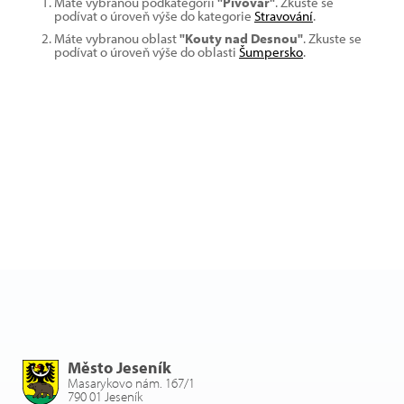
Máte vybranou podkategorii
"Pivovar"
. Zkuste se
podívat o úroveň výše do kategorie
Stravování
.
Máte vybranou oblast
"Kouty nad Desnou"
. Zkuste se
podívat o úroveň výše do oblasti
Šumpersko
.
Město Jeseník
Masarykovo nám. 167/1
790 01 Jeseník