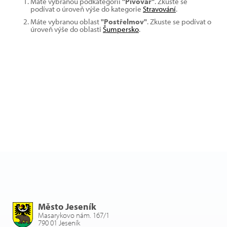
Máte vybranou podkategorii
"Pivovar"
. Zkuste se
podívat o úroveň výše do kategorie
Stravování
.
Máte vybranou oblast
"Postřelmov"
. Zkuste se podívat o
úroveň výše do oblasti
Šumpersko
.
Město Jeseník
Masarykovo nám. 167/1
790 01 Jeseník