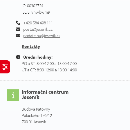
IČ: 00302724
ISDS: vhwbwm9
+420 584 498 111
posta@jesenik.cz
podatelna@jesenik.cz
Kontakty
Úřední hodiny:
PO a ST: 8:00-12:00 a 13:00-17:00
ÚT a ČT: 8:00-12:00 a 13:00-14:00
Informační centrum
Jeseník
Budova Katovny
Palackého 176/12
790 01 Jeseník