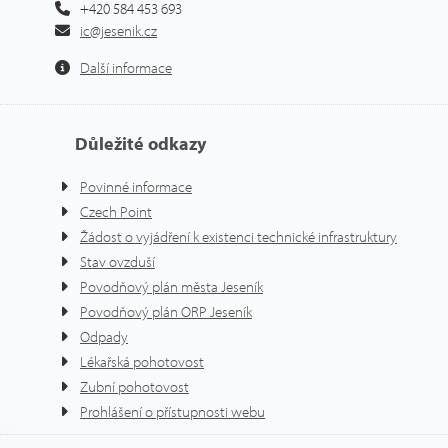
+420 584 453 693
ic@jesenik.cz
Další informace
Důležité odkazy
Povinné informace
Czech Point
Žádost o vyjádření k existenci technické infrastruktury
Stav ovzduší
Povodňový plán města Jeseník
Povodňový plán ORP Jeseník
Odpady
Lékařská pohotovost
Zubní pohotovost
Prohlášení o přístupnosti webu