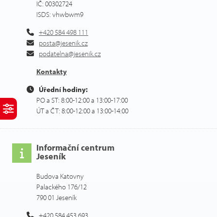
IČ: 00302724
ISDS: vhwbwm9
+420 584 498 111
posta@jesenik.cz
podatelna@jesenik.cz
Kontakty
Úřední hodiny:
PO a ST: 8:00-12:00 a 13:00-17:00
ÚT a ČT: 8:00-12:00 a 13:00-14:00
Informační centrum
Jeseník
Budova Katovny
Palackého 176/12
790 01 Jeseník
+420 584 453 693