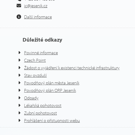
ic@jesenik.cz
Další informace
Důležité odkazy
Povinné informace
Czech Point
Žádost o vyjádření k existenci technické infrastruktury
Stav ovzduší
Povodňový plán města Jeseník
Povodňový plán ORP Jeseník
Odpady
Lékařská pohotovost
Zubní pohotovost
Prohlášení o přístupnosti webu