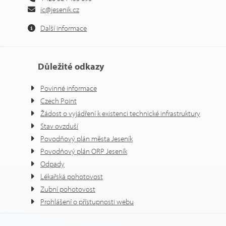
ic@jesenik.cz
Další informace
Důležité odkazy
Povinné informace
Czech Point
Žádost o vyjádření k existenci technické infrastruktury
Stav ovzduší
Povodňový plán města Jeseník
Povodňový plán ORP Jeseník
Odpady
Lékařská pohotovost
Zubní pohotovost
Prohlášení o přístupnosti webu