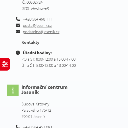
IČ: 00302724
ISDS: vhwbwm9
+420 584 498 111
posta@jesenik.cz
podatelna@jesenik.cz
Kontakty
Úřední hodiny:
PO a ST: 8:00-12:00 a 13:00-17:00
ÚT a ČT: 8:00-12:00 a 13:00-14:00
Informační centrum
Jeseník
Budova Katovny
Palackého 176/12
790 01 Jeseník
+420 584 453 693