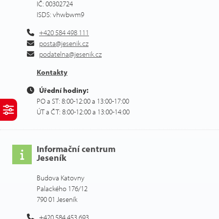
IČ: 00302724
ISDS: vhwbwm9
+420 584 498 111
posta@jesenik.cz
podatelna@jesenik.cz
Kontakty
Úřední hodiny:
PO a ST: 8:00-12:00 a 13:00-17:00
ÚT a ČT: 8:00-12:00 a 13:00-14:00
Informační centrum
Jeseník
Budova Katovny
Palackého 176/12
790 01 Jeseník
+420 584 453 693