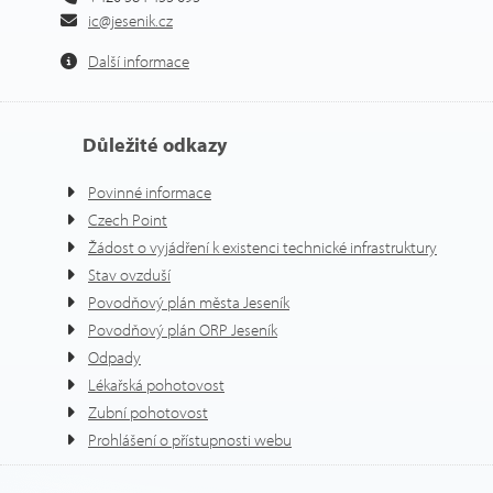
ic@jesenik.cz
Další informace
Důležité odkazy
Povinné informace
Czech Point
Žádost o vyjádření k existenci technické infrastruktury
Stav ovzduší
Povodňový plán města Jeseník
Povodňový plán ORP Jeseník
Odpady
Lékařská pohotovost
Zubní pohotovost
Prohlášení o přístupnosti webu