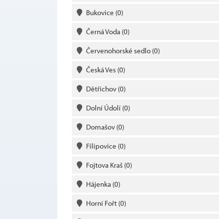
Bukovice
(0)
Černá Voda
(0)
Červenohorské sedlo
(0)
Česká Ves
(0)
Dětřichov
(0)
Dolní Údolí
(0)
Domašov
(0)
Filipovice
(0)
Fojtova Kraš
(0)
Hájenka
(0)
Horní Fořt
(0)