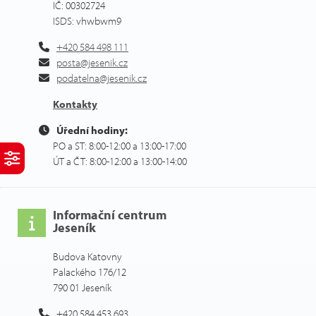
IČ: 00302724
ISDS: vhwbwm9
+420 584 498 111
posta@jesenik.cz
podatelna@jesenik.cz
Kontakty
Úřední hodiny:
PO a ST: 8:00-12:00 a 13:00-17:00
ÚT a ČT: 8:00-12:00 a 13:00-14:00
Informační centrum
Jeseník
Budova Katovny
Palackého 176/12
790 01 Jeseník
+420 584 453 693