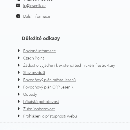
ic@jesenik.cz
Další informace
Důležité odkazy
Povinné informace
Czech Point
Žádost o vyjádření k existenci technické infrastruktury
Stav ovzduší
Povodňový plán města Jeseník
Povodňový plán ORP Jeseník
Odpady
Lékařská pohotovost
Zubní pohotovost
Prohlášení o přístupnosti webu