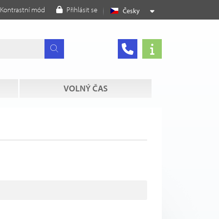
Kontrastní mód
Přihlásit se
Česky
VOLNÝ ČAS