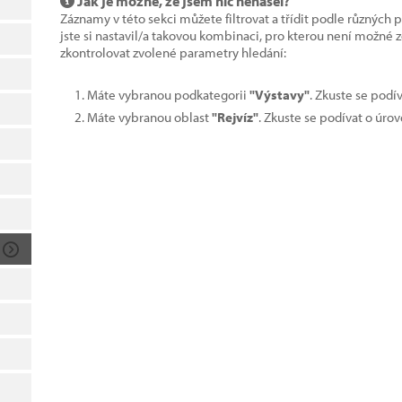
Jak je možné, že jsem nic nenašel?
Záznamy v této sekci můžete filtrovat a třídit podle různých 
jste si nastavil/a takovou kombinaci, pro kterou není možné
zkontrolovat zvolené parametry hledání:
Máte vybranou podkategorii
"Výstavy"
. Zkuste se podí
Máte vybranou oblast
"Rejvíz"
. Zkuste se podívat o úro