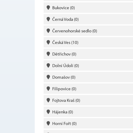
Bukovice
(0)
Černá Voda
(0)
Červenohorské sedlo
(0)
Česká Ves
(10)
Dětřichov
(0)
Dolní Údolí
(0)
Domašov
(0)
Filipovice
(0)
Fojtova Kraš
(0)
Hájenka
(0)
Horní Fořt
(0)