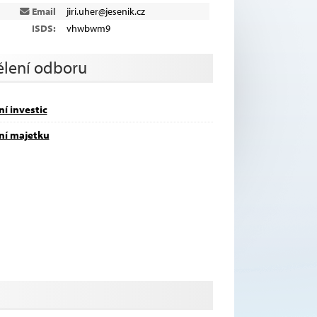
Email
jiri.uher@jesenik.cz
ISDS:
vhwbwm9
lení odboru
í investic
ní majetku