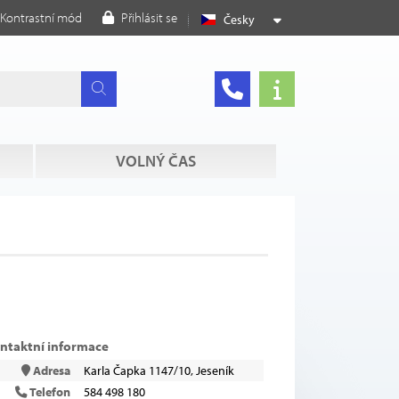
Kontrastní mód
Přihlásit se
Česky
VOLNÝ ČAS
ntaktní informace
Adresa
Karla Čapka 1147/10, Jeseník
Telefon
584 498 180