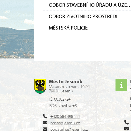
ODBOR STAVEBNÍHO ÚŘADU A ÚZEMNÍHO
ODBOR ŽIVOTNÍHO PROSTŘEDÍ
MĚSTSKÁ POLICIE
Město Jeseník
Masarykovo nám. 167/1
790 01 Jeseník
IČ: 00302724
ISDS: vhwbwm9
+420 584 498 111
posta@jesenik.cz
podatelna@jesenik.cz