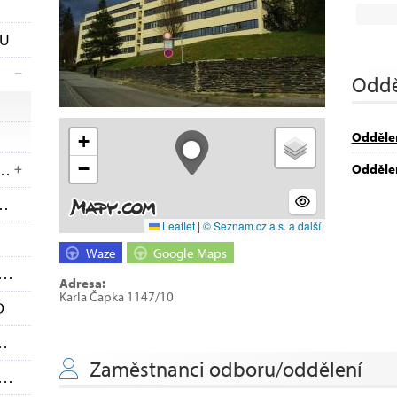
TU
Oddě
Oddělen
+
−
PKŮ A SPRÁVNÍCH ČINNOSTÍ
Odděle
(2)
O ROZVOJE A CESTOVNÍHO RUCHU
Leaflet
|
© Seznam.cz a.s. a další
Waze
Google Maps
DOPRAVY A SILNIČNÍHO HOSPODÁŘSTVÍ
Adresa:
Karla Čapka 1147/10
D
ĚCÍ A ZDRAVOTNICTVÍ
Zaměstnanci odboru/oddělení
NÍ SOCIÁLNĚ PRÁVNÍ OCHRANY DĚTÍ