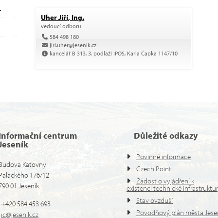
 PLÁNOVÁNÍ
Uher Jiří, Ing.
vedoucí odboru
584 498 180
jiri.uher@jesenik.cz
kancelář B 313, 3. podlaží IPOS, Karla Čapka 1147/10
Informační centrum
Důležité odkazy
Jeseník
Povinné informace
Budova Katovny
Czech Point
Palackého 176/12
Žádost o vyjádření k
790 01 Jeseník
existenci technické infrastruktu
Stav ovzduší
+420 584 453 693
Povodňový plán města Jese
ic@jesenik.cz