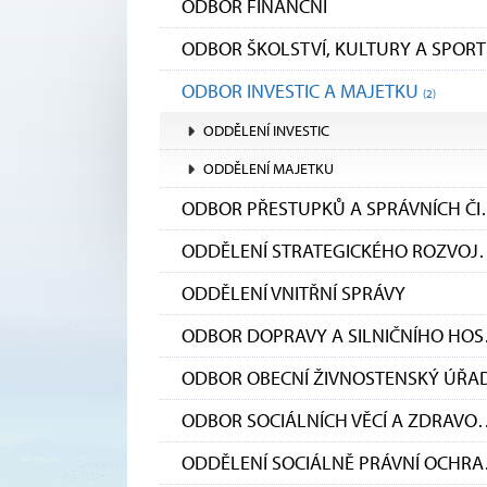
ODBOR FINANČNÍ
ODBOR ŠKOLSTVÍ, KULTURY A SPOR
ODBOR INVESTIC A MAJETKU
(2)
ODDĚLENÍ INVESTIC
ODDĚLENÍ MAJETKU
ODBOR PŘESTU
ODDĚLENÍ STRATEGICKÉH
ODDĚLENÍ VNITŘNÍ SPRÁVY
ODBOR 
ODBOR OBECNÍ ŽIVNOSTENSKÝ ÚŘA
ODBOR SOCIÁLNÍCH V
ODDĚLE