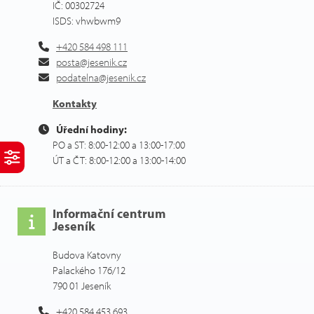
IČ: 00302724
ISDS: vhwbwm9
+420 584 498 111
posta@jesenik.cz
podatelna@jesenik.cz
Kontakty
Úřední hodiny:
PO a ST: 8:00-12:00 a 13:00-17:00
ÚT a ČT: 8:00-12:00 a 13:00-14:00
Informační centrum
Jeseník
Budova Katovny
Palackého 176/12
790 01 Jeseník
+420 584 453 693