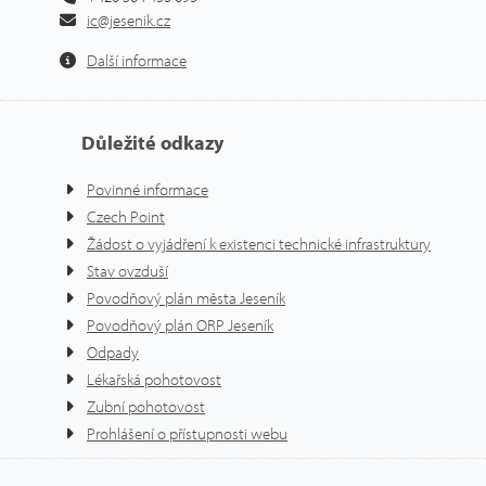
ic@jesenik.cz
Další informace
Důležité odkazy
Povinné informace
Czech Point
Žádost o vyjádření k existenci technické infrastruktury
Stav ovzduší
Povodňový plán města Jeseník
Povodňový plán ORP Jeseník
Odpady
Lékařská pohotovost
Zubní pohotovost
Prohlášení o přístupnosti webu