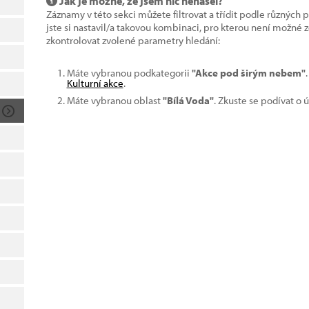
Jak je možné, že jsem nic nenašel?
Záznamy v této sekci můžete filtrovat a třídit podle různých 
jste si nastavil/a takovou kombinaci, pro kterou není možné
zkontrolovat zvolené parametry hledání:
Máte vybranou podkategorii
"Akce pod širým nebem"
Kulturní akce
.
Máte vybranou oblast
"Bílá Voda"
. Zkuste se podívat o 