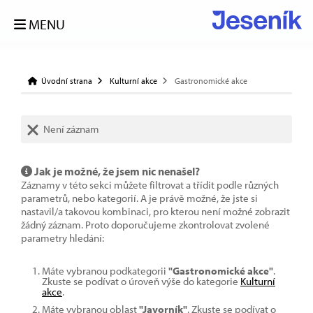
MENU
Úvodní strana
Kulturní akce
Gastronomické akce
Není záznam
Jak je možné, že jsem nic nenašel?
Záznamy v této sekci můžete filtrovat a třídit podle různých
parametrů, nebo kategorií. A je právě možné, že jste si
nastavil/a takovou kombinaci, pro kterou není možné zobrazit
žádný záznam. Proto doporučujeme zkontrolovat zvolené
parametry hledání:
Máte vybranou podkategorii
"Gastronomické akce"
.
Zkuste se podívat o úroveň výše do kategorie
Kulturní
akce
.
Máte vybranou oblast
"Javorník"
. Zkuste se podívat o