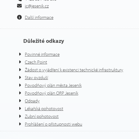
ic@jesenik.cz
Další informace
Důležité odkazy
Povinné informace
Czech Point
Žádost o vyjádření k existenci technické infrastruktury
Stav ovzduší
Povodňový plán města Jeseník
Povodňový plán ORP Jeseník
Odpady
Lékařská pohotovost
Zubní pohotovost
Prohlášení o přístupnosti webu