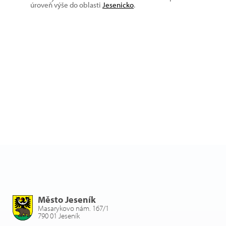
úroveň výše do oblasti
Jesenicko
.
Město Jeseník
Masarykovo nám. 167/1
790 01 Jeseník