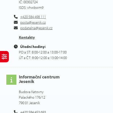
IČ: 00302724
ISDS: vhwbwm9
+420 584 498 111
posta@jesenik.cz
podatelna@jesenik.cz
Kontakty
Úřední hodiny:
PO a ST: 8:00-12:00 a 13:00-17:00
ÚT a ČT: 8:00-12:00 a 13:00-14:00
Informační centrum
Jeseník
Budova Katovny
Palackého 176/12
790 01 Jeseník
+420 584 453 693