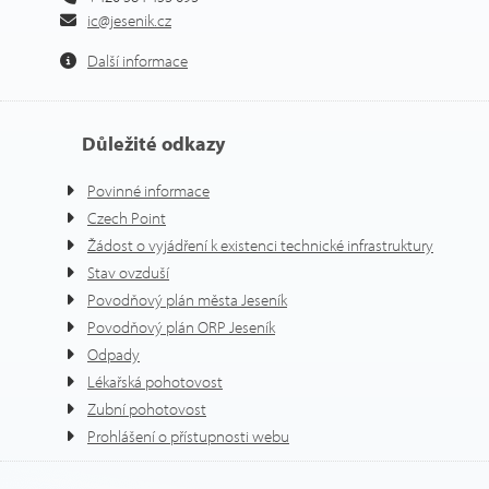
ic@jesenik.cz
Další informace
Důležité odkazy
Povinné informace
Czech Point
Žádost o vyjádření k existenci technické infrastruktury
Stav ovzduší
Povodňový plán města Jeseník
Povodňový plán ORP Jeseník
Odpady
Lékařská pohotovost
Zubní pohotovost
Prohlášení o přístupnosti webu