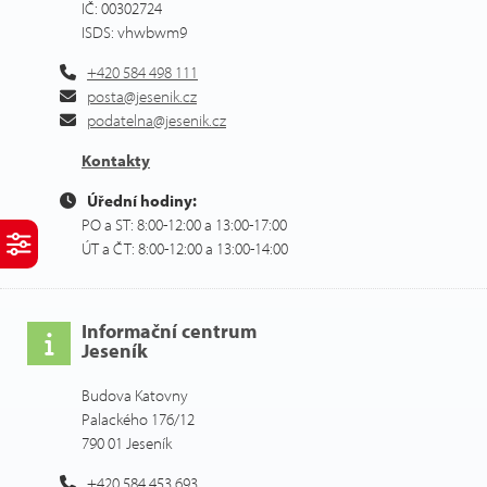
IČ: 00302724
ISDS: vhwbwm9
+420 584 498 111
posta@jesenik.cz
podatelna@jesenik.cz
Kontakty
Úřední hodiny:
PO a ST: 8:00-12:00 a 13:00-17:00
ÚT a ČT: 8:00-12:00 a 13:00-14:00
Informační centrum
Jeseník
Budova Katovny
Palackého 176/12
790 01 Jeseník
+420 584 453 693