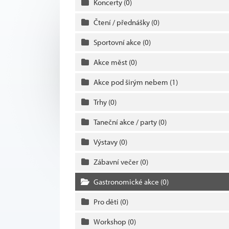
Koncerty
(0)
Čtení / přednášky
(0)
Sportovní akce
(0)
Akce měst
(0)
Akce pod širým nebem
(1)
Trhy
(0)
Taneční akce / party
(0)
Výstavy
(0)
Zábavní večer
(0)
Gastronomické akce
(0)
Pro děti
(0)
Workshop
(0)