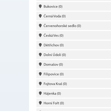
Bukovice
(0)
Černá Voda
(0)
Červenohorské sedlo
(0)
Česká Ves
(0)
Dětřichov
(0)
Dolní Údolí
(0)
Domašov
(0)
Filipovice
(0)
Fojtova Kraš
(0)
Hájenka
(0)
Horní Fořt
(0)