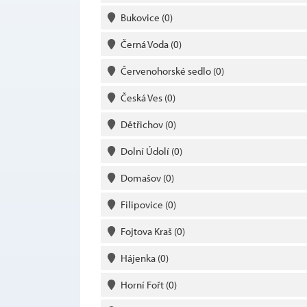
Bukovice
(0)
Černá Voda
(0)
Červenohorské sedlo
(0)
Česká Ves
(0)
Dětřichov
(0)
Dolní Údolí
(0)
Domašov
(0)
Filipovice
(0)
Fojtova Kraš
(0)
Hájenka
(0)
Horní Fořt
(0)