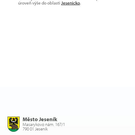
úroveň výše do oblasti
Jesenicko
.
Město Jeseník
Masarykovo nám. 167/1
790 01 Jeseník