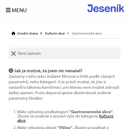
MENU
Úvodní strana
Kulturní akce
Gastronomické akce
Není záznam
Jak je možné, že jsem nic nenašel?
Záznamy v této sekci můžete filtrovat a třídit podle různých
parametrů, nebo kategorií. A je právě možné, že jste si
nastavil/a takovou kombinaci, pro kterou není možné zobrazit
žádný záznam. Proto doporučujeme zkontrolovat zvolené
parametry hledání:
Máte vybranou podkategorii
"Gastronomické akce"
.
Zkuste se podívat o úroveň výše do kategorie
Kulturní
akce
.
Máte vybranou oblast
"Vlčice"
. Zkuste se podívat o