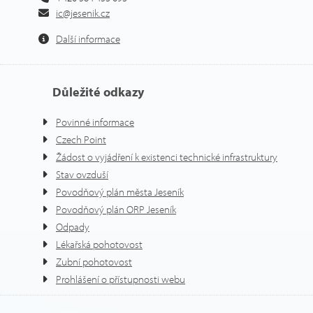
ic@jesenik.cz
Další informace
Důležité odkazy
Povinné informace
Czech Point
Žádost o vyjádření k existenci technické infrastruktury
Stav ovzduší
Povodňový plán města Jeseník
Povodňový plán ORP Jeseník
Odpady
Lékařská pohotovost
Zubní pohotovost
Prohlášení o přístupnosti webu