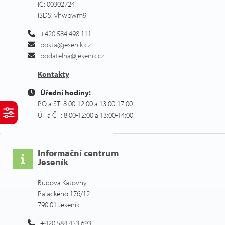
IČ: 00302724
ISDS: vhwbwm9
+420 584 498 111
posta@jesenik.cz
podatelna@jesenik.cz
Kontakty
Úřední hodiny:
PO a ST: 8:00-12:00 a 13:00-17:00
ÚT a ČT: 8:00-12:00 a 13:00-14:00
Informační centrum
Jeseník
Budova Katovny
Palackého 176/12
790 01 Jeseník
+420 584 453 693