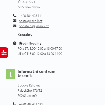
IČ: 00302724
ISDS: vhwbwm9
+420 584 498 111
posta@jesenik.cz
podatelna@jesenik.cz
Kontakty
Úřední hodiny:
PO a ST: 8:00-12:00 a 13:00-17:00
ÚT a ČT: 8:00-12:00 a 13:00-14:00
Informační centrum
Jeseník
Budova Katovny
Palackého 176/12
790 01 Jeseník
+420 584 453 693