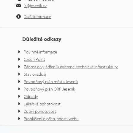
ic@jesenik.cz
Další informace
Důležité odkazy
Povinné informace
Czech Point
Žádost o vyjádření k existenci technické infrastruktury
Stav ovzduší
Povodňový plán města Jeseník
Povodňový plán ORP Jeseník
Odpady
Lékařská pohotovost
Zubní pohotovost
Prohlášení o přístupnosti webu