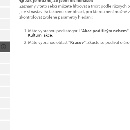
Jak je možné, že jsem nic nenašel?
Záznamy v této sekci můžete filtrovat a třídit podle různých 
jste si nastavil/a takovou kombinaci, pro kterou není možné
zkontrolovat zvolené parametry hledání:
Máte vybranou podkategorii
"Akce pod širým nebem"
Kulturní akce
.
Máte vybranou oblast
"Krasov"
. Zkuste se podívat o úr