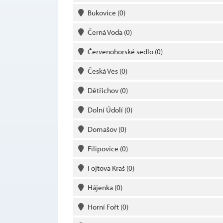
Bukovice
(0)
Černá Voda
(0)
Červenohorské sedlo
(0)
Česká Ves
(0)
Dětřichov
(0)
Dolní Údolí
(0)
Domašov
(0)
Filipovice
(0)
Fojtova Kraš
(0)
Hájenka
(0)
Horní Fořt
(0)