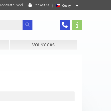
Kontrastní mód
Přihlásit se
Česky
VOLNÝ ČAS