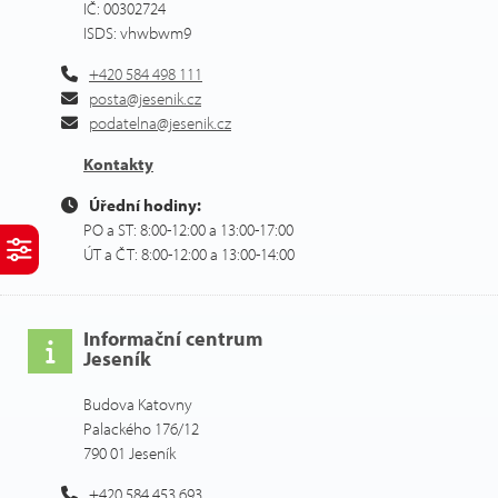
IČ: 00302724
ISDS: vhwbwm9
+420 584 498 111
posta@jesenik.cz
podatelna@jesenik.cz
Kontakty
Úřední hodiny:
PO a ST: 8:00-12:00 a 13:00-17:00
ÚT a ČT: 8:00-12:00 a 13:00-14:00
Informační centrum
Jeseník
Budova Katovny
Palackého 176/12
790 01 Jeseník
+420 584 453 693