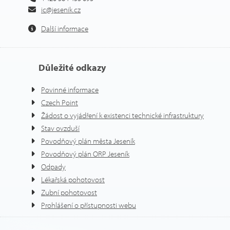
ic@jesenik.cz
Další informace
Důležité odkazy
Povinné informace
Czech Point
Žádost o vyjádření k existenci technické infrastruktury
Stav ovzduší
Povodňový plán města Jeseník
Povodňový plán ORP Jeseník
Odpady
Lékařská pohotovost
Zubní pohotovost
Prohlášení o přístupnosti webu