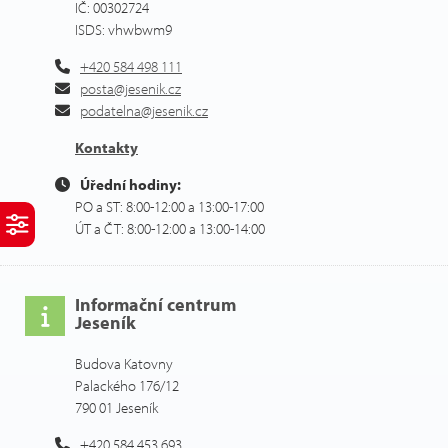
IČ: 00302724
ISDS: vhwbwm9
+420 584 498 111
posta@jesenik.cz
podatelna@jesenik.cz
Kontakty
Úřední hodiny:
PO a ST: 8:00-12:00 a 13:00-17:00
ÚT a ČT: 8:00-12:00 a 13:00-14:00
Informační centrum
Jeseník
Budova Katovny
Palackého 176/12
790 01 Jeseník
+420 584 453 693