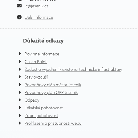
ic@jesenik.cz
Další informace
Důležité odkazy
Povinné informace
Czech Point
Žádost o vyjádření k existenci technické infrastruktury
Stav ovzduší
Povodňový plán města Jeseník
Povodňový plán ORP Jeseník
Odpady
Lékařská pohotovost
Zubní pohotovost
Prohlášení o přístupnosti webu