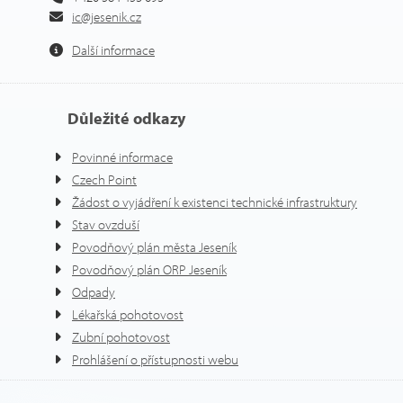
ic@jesenik.cz
Další informace
Důležité odkazy
Povinné informace
Czech Point
Žádost o vyjádření k existenci technické infrastruktury
Stav ovzduší
Povodňový plán města Jeseník
Povodňový plán ORP Jeseník
Odpady
Lékařská pohotovost
Zubní pohotovost
Prohlášení o přístupnosti webu