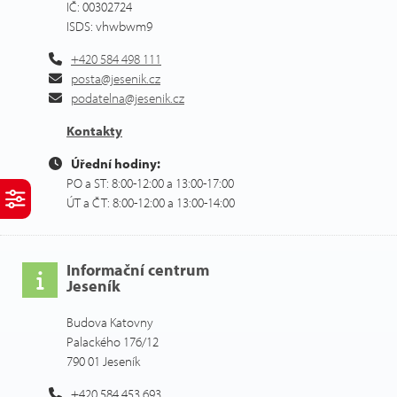
IČ: 00302724
ISDS: vhwbwm9
+420 584 498 111
posta@jesenik.cz
podatelna@jesenik.cz
Kontakty
Úřední hodiny:
PO a ST: 8:00-12:00 a 13:00-17:00
ÚT a ČT: 8:00-12:00 a 13:00-14:00
Informační centrum
Jeseník
Budova Katovny
Palackého 176/12
790 01 Jeseník
+420 584 453 693