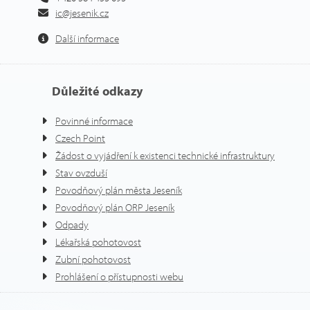
ic@jesenik.cz
Další informace
Důležité odkazy
Povinné informace
Czech Point
Žádost o vyjádření k existenci technické infrastruktury
Stav ovzduší
Povodňový plán města Jeseník
Povodňový plán ORP Jeseník
Odpady
Lékařská pohotovost
Zubní pohotovost
Prohlášení o přístupnosti webu