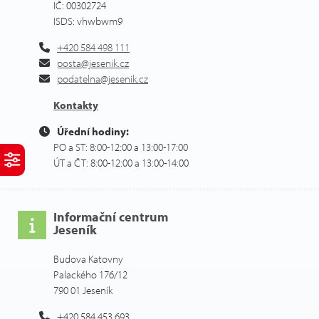
IČ: 00302724
ISDS: vhwbwm9
+420 584 498 111
posta@jesenik.cz
podatelna@jesenik.cz
Kontakty
Úřední hodiny:
PO a ST: 8:00-12:00 a 13:00-17:00
ÚT a ČT: 8:00-12:00 a 13:00-14:00
Informační centrum
Jeseník
Budova Katovny
Palackého 176/12
790 01 Jeseník
+420 584 453 693