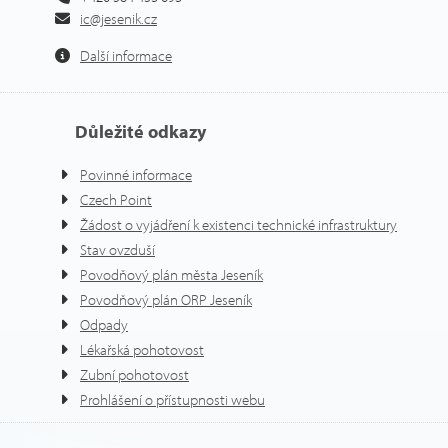
ic@jesenik.cz
Další informace
Důležité odkazy
Povinné informace
Czech Point
Žádost o vyjádření k existenci technické infrastruktury
Stav ovzduší
Povodňový plán města Jeseník
Povodňový plán ORP Jeseník
Odpady
Lékařská pohotovost
Zubní pohotovost
Prohlášení o přístupnosti webu