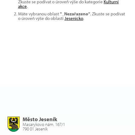
Zkuste se podívat o úroveň výše do kategorie
Kulturní
akce
.
Máte vybranou oblast
"_Nezařazeno"
. Zkuste se podívat
o úroveň výše do oblasti
Jesenicko
.
Město Jeseník
Masarykovo nám. 167/1
790 01 Jeseník