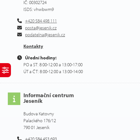
IČ: 00302724
ISDS: vhwbwm9
+420 584 498 111
posta@jesenik.cz
podatelna@jesenik.cz
Kontakty
Úřední hodiny:
PO a ST: 8:00-12:00 a 13:00-17:00
ÚT a ČT: 8:00-12:00 a 13:00-14:00
Informační centrum
Jeseník
Budova Katovny
Palackého 176/12
790 01 Jeseník
+420 584 453 693