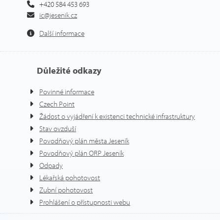
+420 584 453 693
ic@jesenik.cz
Další informace
Důležité odkazy
Povinné informace
Czech Point
Žádost o vyjádření k existenci technické infrastruktury
Stav ovzduší
Povodňový plán města Jeseník
Povodňový plán ORP Jeseník
Odpady
Lékařská pohotovost
Zubní pohotovost
Prohlášení o přístupnosti webu