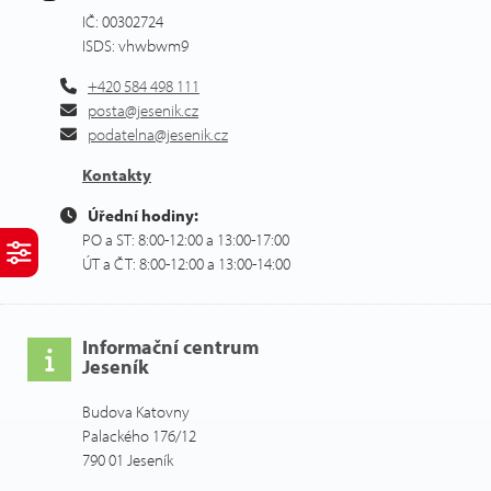
IČ: 00302724
ISDS: vhwbwm9
+420 584 498 111
posta@jesenik.cz
podatelna@jesenik.cz
Kontakty
Úřední hodiny:
PO a ST: 8:00-12:00 a 13:00-17:00
ÚT a ČT: 8:00-12:00 a 13:00-14:00
Informační centrum
Jeseník
Budova Katovny
Palackého 176/12
790 01 Jeseník