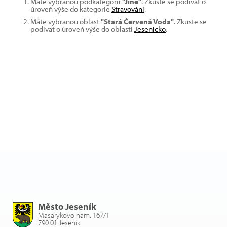
Máte vybranou podkategorii
"Jiné"
. Zkuste se podívat o
úroveň výše do kategorie
Stravování
.
Máte vybranou oblast
"Stará Červená Voda"
. Zkuste se
podívat o úroveň výše do oblasti
Jesenicko
.
Město Jeseník
Masarykovo nám. 167/1
790 01 Jeseník