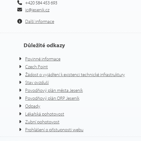
+420 584 453 693
ic@jesenik.cz
Další informace
Důležité odkazy
Povinné informace
Czech Point
Žádost o vyjádření k existenci technické infrastruktury
Stav ovzduší
Povodňový plán města Jeseník
Povodňový plán ORP Jeseník
Odpady
Lékařská pohotovost
Zubní pohotovost
Prohlášení o přístupnosti webu