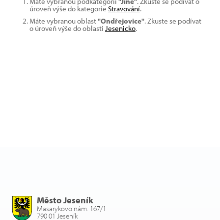
Máte vybranou podkategorii
"Jiné"
. Zkuste se podívat o
úroveň výše do kategorie
Stravování
.
Máte vybranou oblast
"Ondřejovice"
. Zkuste se podívat
o úroveň výše do oblasti
Jesenicko
.
Město Jeseník
Masarykovo nám. 167/1
790 01 Jeseník