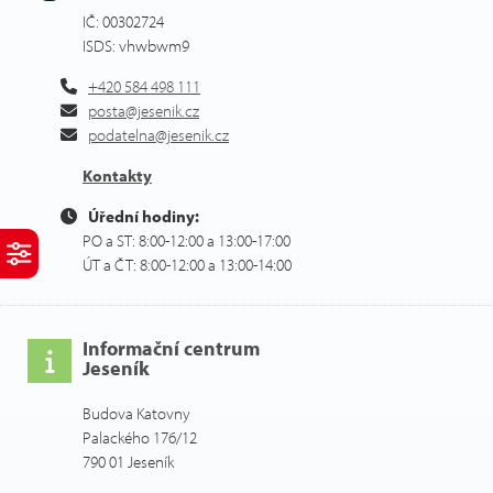
IČ: 00302724
ISDS: vhwbwm9
+420 584 498 111
posta@jesenik.cz
podatelna@jesenik.cz
Kontakty
Úřední hodiny:
PO a ST: 8:00-12:00 a 13:00-17:00
ÚT a ČT: 8:00-12:00 a 13:00-14:00
Informační centrum
Jeseník
Budova Katovny
Palackého 176/12
790 01 Jeseník