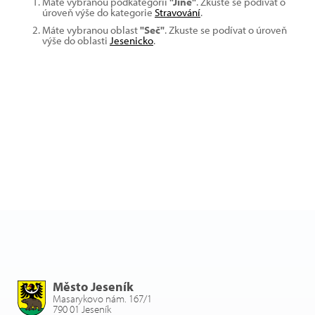
Máte vybranou podkategorii
"Jiné"
. Zkuste se podívat o
úroveň výše do kategorie
Stravování
.
Máte vybranou oblast
"Seč"
. Zkuste se podívat o úroveň
výše do oblasti
Jesenicko
.
Město Jeseník
Masarykovo nám. 167/1
790 01 Jeseník