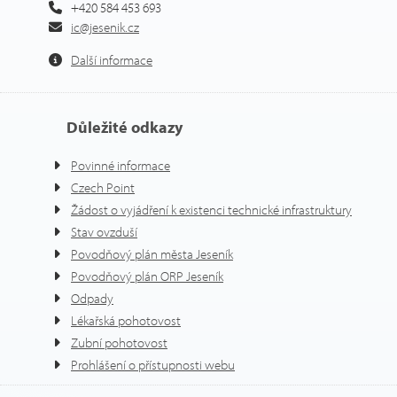
+420 584 453 693
ic@jesenik.cz
Další informace
Důležité odkazy
Povinné informace
Czech Point
Žádost o vyjádření k existenci technické infrastruktury
Stav ovzduší
Povodňový plán města Jeseník
Povodňový plán ORP Jeseník
Odpady
Lékařská pohotovost
Zubní pohotovost
Prohlášení o přístupnosti webu