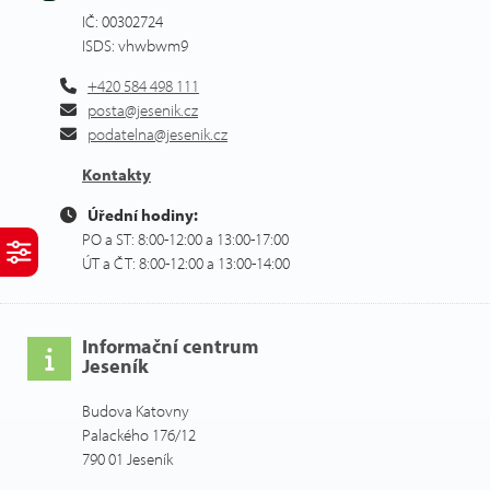
IČ: 00302724
ISDS: vhwbwm9
+420 584 498 111
posta@jesenik.cz
podatelna@jesenik.cz
Kontakty
Úřední hodiny:
PO a ST: 8:00-12:00 a 13:00-17:00
ÚT a ČT: 8:00-12:00 a 13:00-14:00
Informační centrum
Jeseník
Budova Katovny
Palackého 176/12
790 01 Jeseník