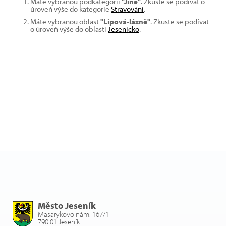
Máte vybranou podkategorii
"Jiné"
. Zkuste se podívat o
úroveň výše do kategorie
Stravování
.
Máte vybranou oblast
"Lipová-lázně"
. Zkuste se podívat
o úroveň výše do oblasti
Jesenicko
.
Město Jeseník
Masarykovo nám. 167/1
790 01 Jeseník