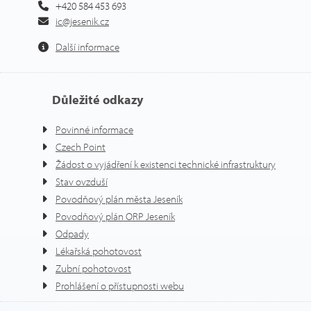
+420 584 453 693
ic@jesenik.cz
Další informace
Důležité odkazy
Povinné informace
Czech Point
Žádost o vyjádření k existenci technické infrastruktury
Stav ovzduší
Povodňový plán města Jeseník
Povodňový plán ORP Jeseník
Odpady
Lékařská pohotovost
Zubní pohotovost
Prohlášení o přístupnosti webu