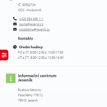
IČ: 00302724
ISDS: vhwbwm9
+420 584 498 111
posta@jesenik.cz
podatelna@jesenik.cz
Kontakty
Úřední hodiny:
PO a ST: 8:00-12:00 a 13:00-17:00
ÚT a ČT: 8:00-12:00 a 13:00-14:00
Informační centrum
Jeseník
Budova Katovny
Palackého 176/12
790 01 Jeseník