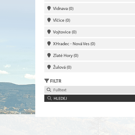
Vidnava
(0)
Vlčice
(0)
Vojtovice
(0)
XHradec - Nová Ves
(0)
Zlaté Hory
(0)
Žulová
(0)
FILTR
Fulltext
HLEDEJ