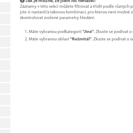
Jak je možné, že jsem nic nenašel?
Záznamy v této sekci můžete filtrovat a třídit podle různých 
jste si nastavil/a takovou kombinaci, pro kterou není možné
zkontrolovat zvolené parametry hledání:
Máte vybranou podkategorii
"Jiné"
. Zkuste se podívat o
Máte vybranou oblast
"Rožmitál"
. Zkuste se podívat o 