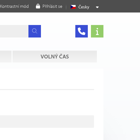
Kontrastní mód
Přihlásit se
Česky
VOLNÝ ČAS