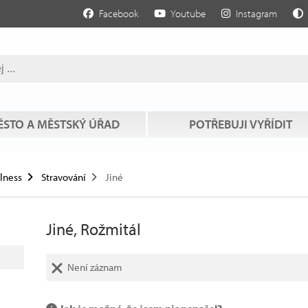
Facebook
Youtube
Instagram
STO A MĚSTSKÝ ÚŘAD
POTŘEBUJI VYŘÍDIT
llness
Stravování
Jiné
Jiné, Rožmitál
Není záznam