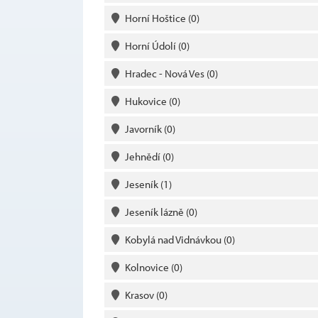
Horní Hoštice
(0)
Horní Údolí
(0)
Hradec - Nová Ves
(0)
Hukovice
(0)
Javorník
(0)
Jehnědí
(0)
Jeseník
(1)
Jeseník lázně
(0)
Kobylá nad Vidnávkou
(0)
Kolnovice
(0)
Krasov
(0)