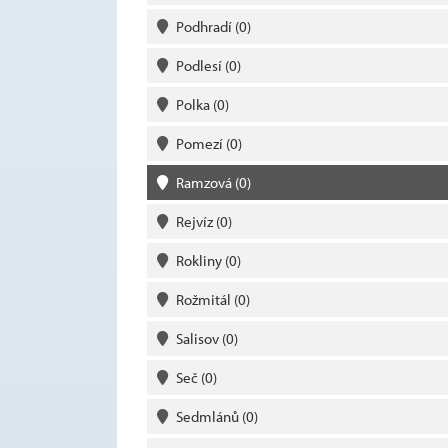
Podhradí
(0)
Podlesí
(0)
Polka
(0)
Pomezí
(0)
Ramzová
(0)
Rejvíz
(0)
Rokliny
(0)
Rožmitál
(0)
Salisov
(0)
Seč
(0)
Sedmlánů
(0)