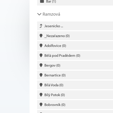
Bar
(1)
Ramzová
Jesenicko ...
_Nezařazeno
(0)
Adolfovice
(0)
Bělá pod Pradědem
(0)
Bergov
(0)
Bernartice
(0)
Bílá Voda
(0)
Bílý Potok
(0)
Bobrovník
(0)