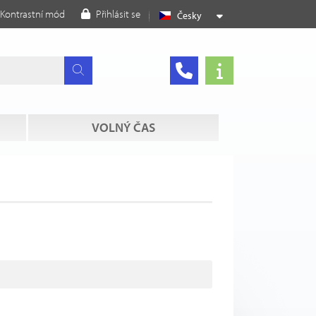
Kontrastní mód
Přihlásit se
Česky
VOLNÝ ČAS