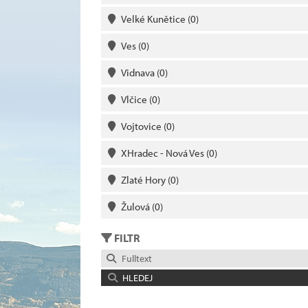
Velké Kunětice
(0)
Ves
(0)
Vidnava
(0)
Vlčice
(0)
Vojtovice
(0)
XHradec - Nová Ves
(0)
Zlaté Hory
(0)
Žulová
(0)
FILTR
Fulltext
HLEDEJ