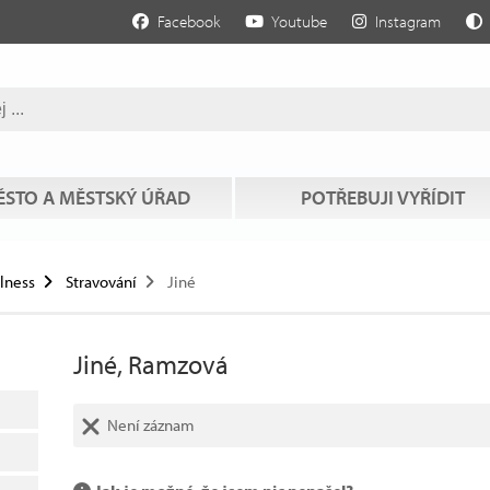
Facebook
Youtube
Instagram
STO A MĚSTSKÝ ÚŘAD
POTŘEBUJI VYŘÍDIT
llness
Stravování
Jiné
Jiné, Ramzová
Není záznam