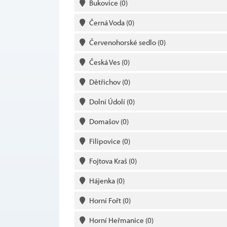
Bukovice
(0)
Černá Voda
(0)
Červenohorské sedlo
(0)
Česká Ves
(0)
Dětřichov
(0)
Dolní Údolí
(0)
Domašov
(0)
Filipovice
(0)
Fojtova Kraš
(0)
Hájenka
(0)
Horní Fořt
(0)
Horní Heřmanice
(0)