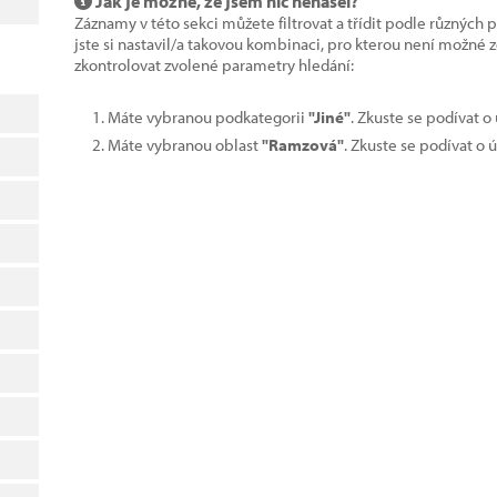
Jak je možné, že jsem nic nenašel?
Záznamy v této sekci můžete filtrovat a třídit podle různých 
jste si nastavil/a takovou kombinaci, pro kterou není možné
zkontrolovat zvolené parametry hledání:
Máte vybranou podkategorii
"Jiné"
. Zkuste se podívat o
Máte vybranou oblast
"Ramzová"
. Zkuste se podívat o 