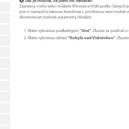
Jak je možné, že jsem nic nenašel?
Záznamy v této sekci můžete filtrovat a třídit podle různých 
jste si nastavil/a takovou kombinaci, pro kterou není možné
zkontrolovat zvolené parametry hledání:
Máte vybranou podkategorii
"Jiné"
. Zkuste se podívat o
Máte vybranou oblast
"Kobylá nad Vidnávkou"
. Zkust