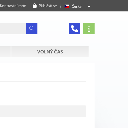
Kontrastní mód
Přihlásit se
Česky
VOLNÝ ČAS