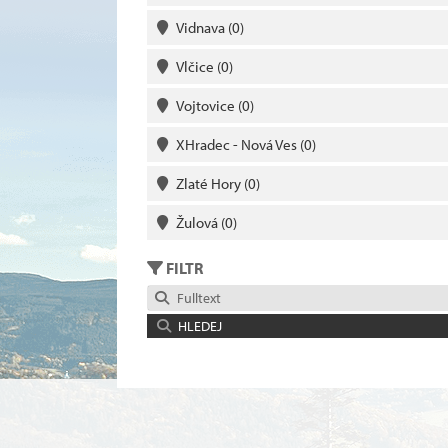
Vidnava
(0)
Vlčice
(0)
Vojtovice
(0)
XHradec - Nová Ves
(0)
Zlaté Hory
(0)
Žulová
(0)
FILTR
Fulltext
HLEDEJ