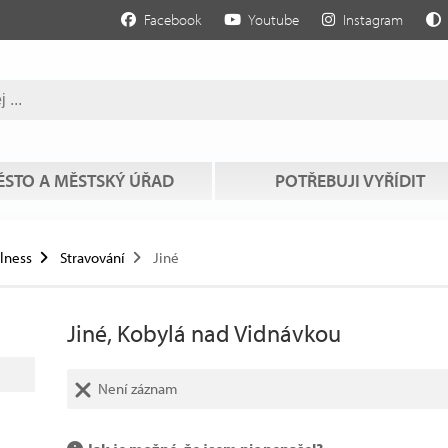
Facebook
Youtube
Instagram
STO A MĚSTSKÝ ÚŘAD
POTŘEBUJI VYŘÍDIT
llness
Stravování
Jiné
Jiné, Kobylá nad Vidnávkou
Není záznam