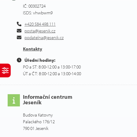
IČ: 00302724
ISDS: vhwbwm9
+420 584 498 111
posta@jesenik.cz
podatelna@jesenik.cz
Kontakty
Úřední hodiny:
PO a ST: 8:00-12:00 a 13:00-17:00
ÚT a ČT: 8:00-12:00 a 13:00-14:00
Informační centrum
Jeseník
Budova Katovny
Palackého 176/12
790 01 Jeseník