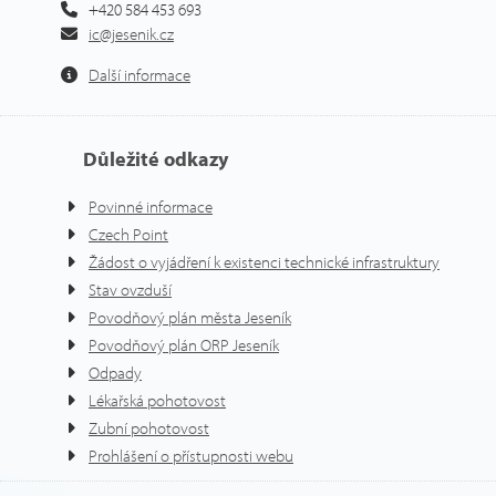
+420 584 453 693
ic@jesenik.cz
Další informace
Důležité odkazy
Povinné informace
Czech Point
Žádost o vyjádření k existenci technické infrastruktury
Stav ovzduší
Povodňový plán města Jeseník
Povodňový plán ORP Jeseník
Odpady
Lékařská pohotovost
Zubní pohotovost
Prohlášení o přístupnosti webu