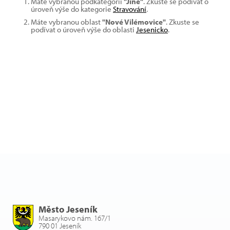
Máte vybranou podkategorii
"Jiné"
. Zkuste se podívat o
úroveň výše do kategorie
Stravování
.
Máte vybranou oblast
"Nové Vilémovice"
. Zkuste se
podívat o úroveň výše do oblasti
Jesenicko
.
Město Jeseník
Masarykovo nám. 167/1
790 01 Jeseník